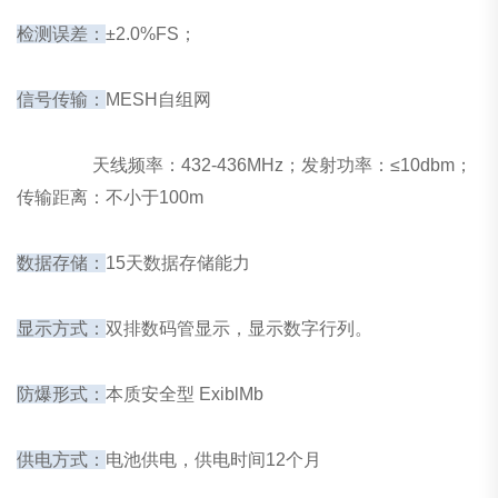
检测误差：
±2.0%FS；
信号传输：
MESH自组网
天线频率：432-436MHz；发射功率：≤10dbm；
传输距离：不小于100m
数据存储：
15天数据存储能力
显示方式：
双排
数码管显示，显示数字行列。
防爆形式：
本质安全型 ExiblMb
供电方式：
电池供电，供电时间12个月